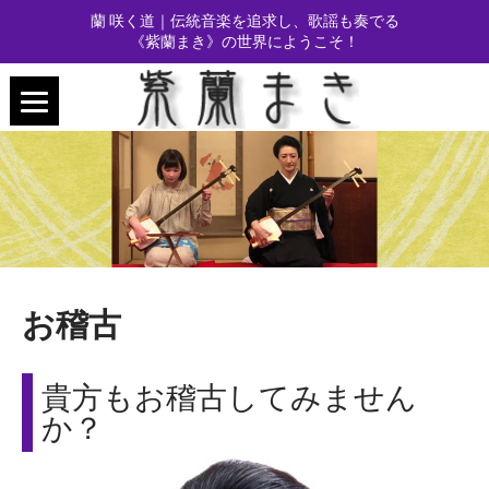
蘭 咲く道｜伝統音楽を追求し、歌謡も奏でる
《紫蘭まき》の世界にようこそ！
お稽古
貴方もお稽古してみません
か？