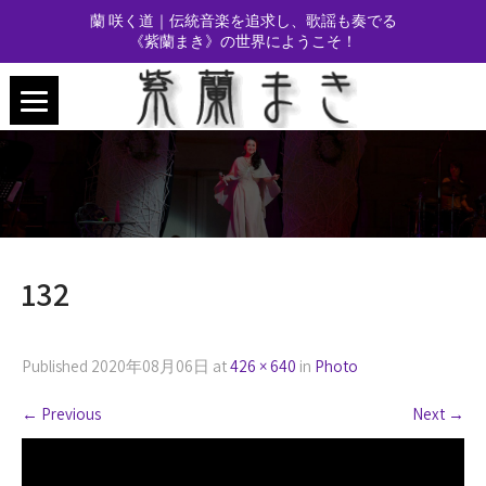
蘭 咲く道｜伝統音楽を追求し、歌謡も奏でる
《紫蘭まき》の世界にようこそ！
132
Published
2020年08月06日
at
426 × 640
in
Photo
←
Previous
Next
→