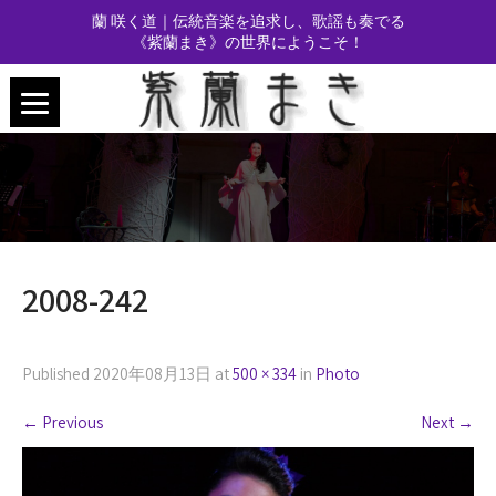
蘭 咲く道｜伝統音楽を追求し、歌謡も奏でる
《紫蘭まき》の世界にようこそ！
2008-242
Published
2020年08月13日
at
500 × 334
in
Photo
←
Previous
Next
→