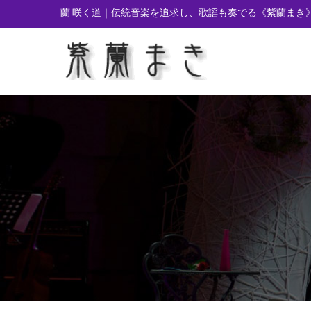
蘭 咲く道｜伝統音楽を追求し、歌謡も奏でる
《紫蘭まき