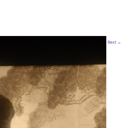
Next
→