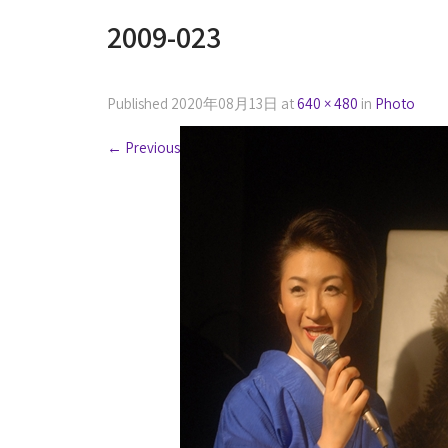
2009-023
Published
2020年08月13日
at
640 × 480
in
Photo
←
Previous