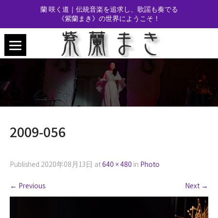
蘭 咲く道｜伝統音楽を追求し、歌謡も奏でる
《紫蘭まき》の世界にようこそ！
2009-056
Published
2020年08月13日
at
640 × 480
in
Photo
←
Previous
Next
→