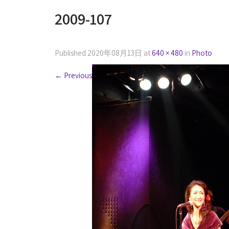
2009-107
Published
2020年08月13日
at
640 × 480
in
Photo
←
Previous