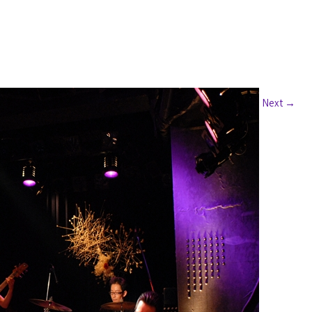
Next
→