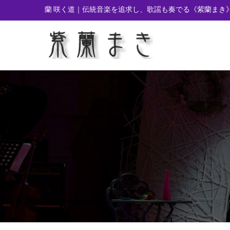
蘭 咲く道｜伝統音楽を追求し、歌謡も奏でる
《紫蘭まき