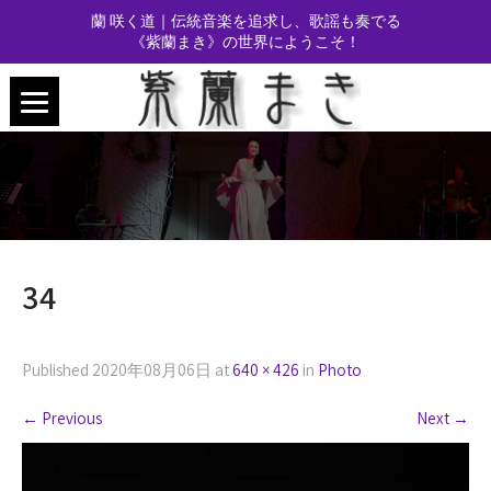
蘭 咲く道｜伝統音楽を追求し、歌謡も奏でる
《紫蘭まき》の世界にようこそ！
34
Published
2020年08月06日
at
640 × 426
in
Photo
←
Previous
Next
→