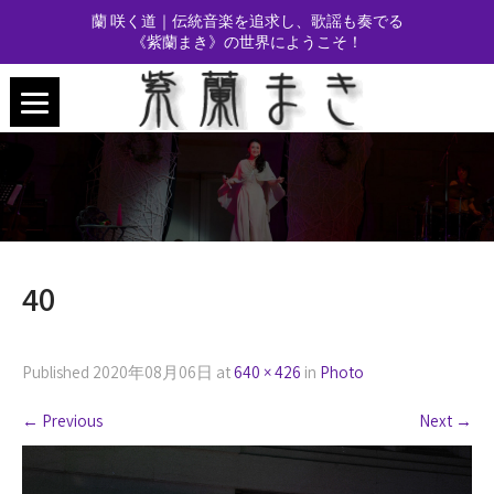
蘭 咲く道｜伝統音楽を追求し、歌謡も奏でる
《紫蘭まき》の世界にようこそ！
40
Published
2020年08月06日
at
640 × 426
in
Photo
←
Previous
Next
→