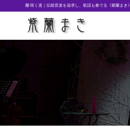
蘭 咲く道｜伝統音楽を追求し、歌謡も奏でる
《紫蘭まき