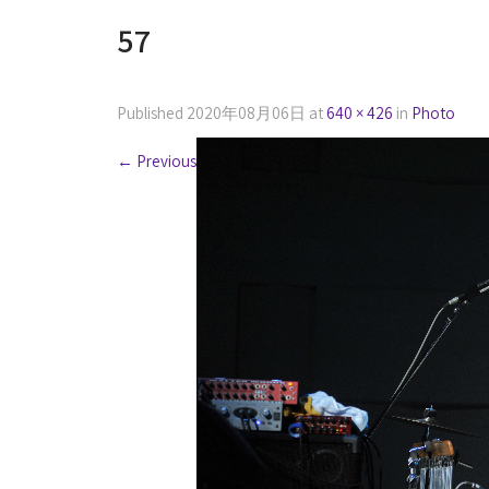
57
Published
2020年08月06日
at
640 × 426
in
Photo
←
Previous