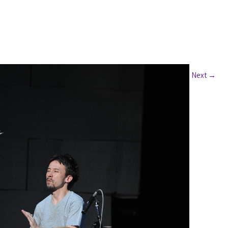
Next
→