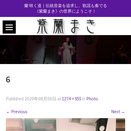
蘭 咲く道｜伝統音楽を追求し、歌謡も奏でる
《紫蘭まき》の世界にようこそ！
6
Published
2020年08月06日
at
1274 × 955
in
Photo
←
Previous
Next
→