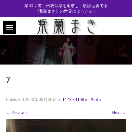
蘭 咲く道｜伝統音楽を追求し、歌謡も奏でる
《紫蘭まき》の世界にようこそ！
7
Published
2020年08月06日
at
1478 × 1108
in
Photo
←
Previous
Next
→