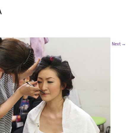
A
Next
→