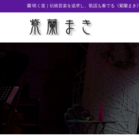
蘭 咲く道｜伝統音楽を追求し、歌謡も奏でる
《紫蘭まき