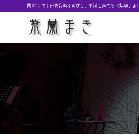
蘭 咲く道｜伝統音楽を追求し、歌謡も奏でる
《紫蘭まき