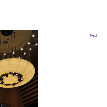
Next
→