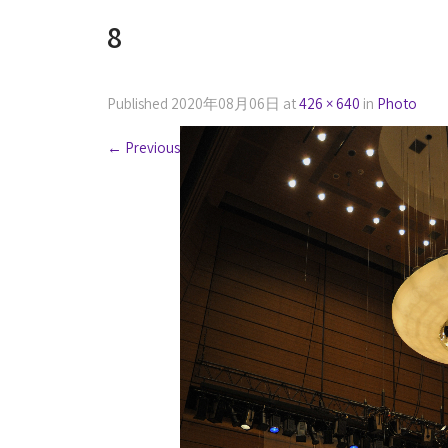
8
Published
2020年08月06日
at
426 × 640
in
Photo
←
Previous