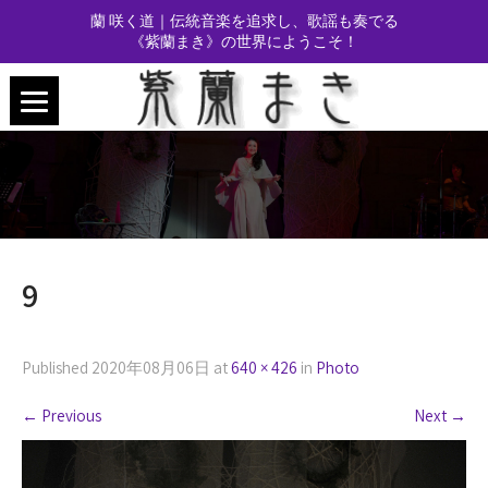
蘭 咲く道｜伝統音楽を追求し、歌謡も奏でる
《紫蘭まき》の世界にようこそ！
9
Published
2020年08月06日
at
640 × 426
in
Photo
←
Previous
Next
→